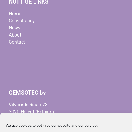
NUTTIGE LINKS
Home
Consultancy
News
About
Contact
GEMSOTEC bv
Vilvoordsebaan 73
3020 Herent (Belgium)
info@gemsotec.com
We use cookies to optimise our website and our service.
BTW BE0678.664.161 (
RPR Leuven)