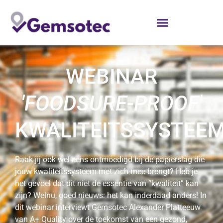
WEBINAR
'FOODSURE-PROOF'
KWALITEITSSYSTEE
Raak jij ook wel eens ontmoedigd bij de papierslag die
jouw kwaliteitssysteem met zich mee brengt? Heb je
het gevoel dat dit niet de essentie van “kwaliteit” kan
zijn? Welnu, goed nieuws: het kan inderdaad anders! In
dit webinar interviewt Gemsotec Alexander Platteeuw
van A+ Quality over de toekomst van een gezond,