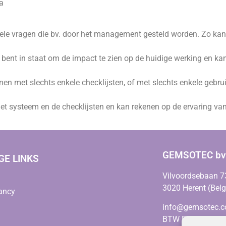
a
vele vragen die bv. door het management gesteld worden. Zo ka
. Je bent in staat om de impact te zien op de huidige werking en k
nnen met slechts enkele checklijsten, of met slechts enkele gebr
n het systeem en de checklijsten en kan rekenen op de ervaring v
GEMSOTEC bv
GE LINKS
Vilvoordsebaan 7
3020 Herent (Bel
ancy
info@gemsotec.
BTW BE0678.664.