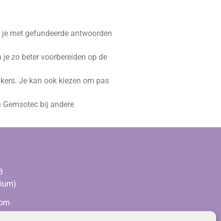
n je met gefundeerde antwoorden
an je zo beter voorbereiden op de
uikers. Je kan ook kiezen om pas
an Gemsotec bij andere
3
gium)
com
161 (
RPR Leuven)