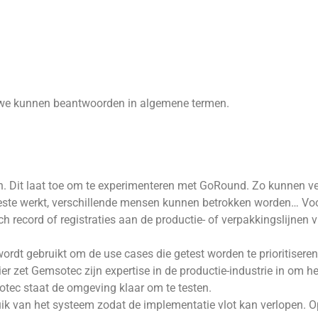
die we kunnen beantwoorden in algemene termen.
 Dit laat toe om te experimenteren met GoRound. Zo kunnen ver
 beste werkt, verschillende mensen kunnen betrokken worden… V
ch record of registraties aan de productie- of verpakkingslijnen
ordt gebruikt om de use cases die getest worden te prioritisere
r zet Gemsotec zijn expertise in de productie-industrie in om het
tec staat de omgeving klaar om te testen.
uik van het systeem zodat de implementatie vlot kan verlopen. Op