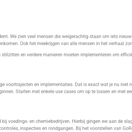
ident. We zien veel mensen die weigerachtig staan om iets nieuw
enkomen. Ook het meekrijgen van alle mensen in het verhaal zorg
n stilzitten en verdere manieren moeten implementeren om efficië
e voortrajecten en implementaties. Dat is exact wat je nu niet 
beginnen. Starten met enkele use cases om op te lossen en met e
 bij voedings- en chemiebedrijven. Hierbij gingen we aan de s
tscontroles, inspecties en rondgangen. Bij het voorstellen van Go