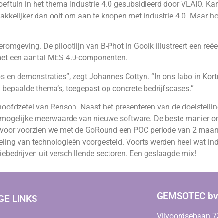
eftuin in het thema Industrie 4.0 gesubsidieerd door VLAIO. Kan
kelijker dan ooit om aan te knopen met industrie 4.0. Maar hoe 
omgeving. De pilootlijn van B-Phot in Gooik illustreert een reëel
 met een aantal MES 4.0-componenten.
 en demonstraties”, zegt Johannes Cottyn. “In ons labo in Kortr
bepaalde thema’s, toegepast op concrete bedrijfscases.”
 hoofdzetel van Renson. Naast het presenteren van de doelstelli
en mogelijke meerwaarde van nieuwe software. De beste manier o
aarvoor voorzien we met de GoRound een POC periode van 2 maand
ing van technologieën voorgesteld. Voorts werden heel wat ind
iebedrijven uit verschillende sectoren. Een geslaagde mix!
GEMSOTEC bv
GE LINKS
Vilvoordsebaan 7