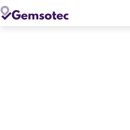
MES4SME: Proeftuin voo