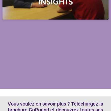
Vous voulez en savoir plus ? Téléchargez la
brochure GoRound et découvrez toutes ses