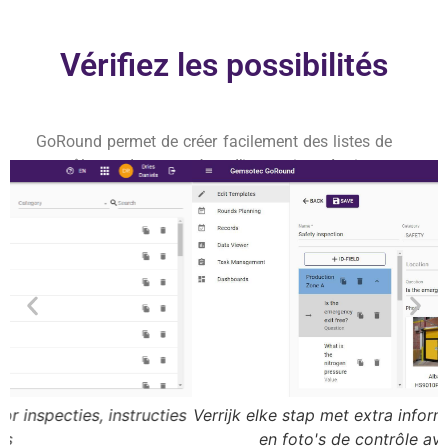
Vérifiez les possibilités
GoRound permet de créer facilement des listes de
contrôle et des tournées d’inspection. Assignez
des tâches à des employés spécifiques, gérez-les
sans effort et générez des rapports pour une vue
d’ensemble pratique. Analysez et explorez les
informations et utilisez-les à votre avantage.
Simple et intuitif, adapté aux besoins de
l’utilisateur.
s
Verrijk elke stap met extra informatie zoals documenten
en foto's de contrôle avec des photos.