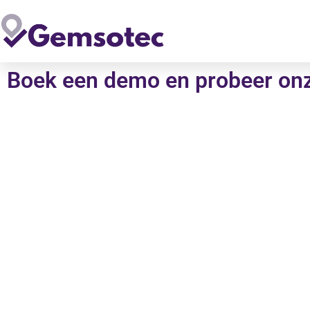
Boek een demo en probeer on
Ontdek de meerwaarde van ins
instructies op smartphone en t