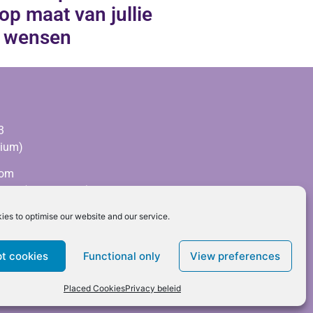
op maat van jullie
wensen
3
gium)
com
161 (
RPR Leuven)
es to optimise our website and our service.
t cookies
Functional only
View preferences
Placed Cookies
Privacy beleid