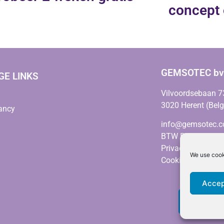
concept 
GEMSOTEC bv
GE LINKS
Vilvoordsebaan 7
3020 Herent (Bel
ancy
info@gemsotec.
BTW BE0678.664.
Privacy policy
We use cooki
Cookie policy
Accep